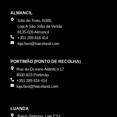
ALMANCIL
Sítio do Troto, N385,
Loja A São João da Venda
8135-026 Almancil
+351 289 816 414
loja.faro@haiceland.com
PORTIMÃO (PONTO DE RECOLHA)
Rua do Oceano Atlântico 17
8500-823 Portimão
+351 289 816 414
loja.faro@haiceland.com
LUANDA
Bairro Talatona, Lote CS1