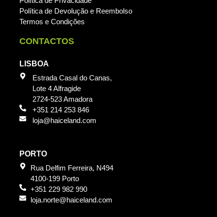
Política de Privacidade
Política de Devolução e Reembolso
Termos e Condições
CONTACTOS
LISBOA
Estrada Casal do Canas,
Lote 4 Alfragide
2724-523 Amadora
+351 214 253 846
loja@haiceland.com
PORTO
Rua Delfim Ferreira, N494
4100-199 Porto
+351 229 982 990
loja.norte@haiceland.com