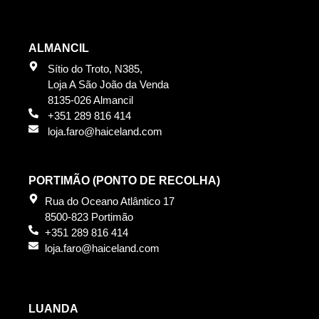
ALMANCIL
Sítio do Troto, N385,
Loja A São João da Venda
8135-026 Almancil
+351 289 816 414
loja.faro@haiceland.com
PORTIMÃO (PONTO DE RECOLHA)
Rua do Oceano Atlântico 17
8500-823 Portimão
+351 289 816 414
loja.faro@haiceland.com
LUANDA