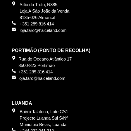
Sítio do Troto, N385,
Loja A São João da Venda
8135-026 Almancil
+351 289 816 414
loja.faro@haiceland.com
PORTIMÃO (PONTO DE RECOLHA)
Rua do Oceano Atlântico 17
8500-823 Portimão
+351 289 816 414
loja.faro@haiceland.com
LUANDA
Bairro Talatona, Lote CS1
Projecto Luanda Sul S/Nº
Município Belas, Luanda
+244 222 041 313