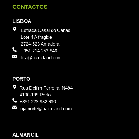
CONTACTOS
LISBOA
Estrada Casal do Canas,
Lote 4 Alfragide
2724-523 Amadora
+351 214 253 846
loja@haiceland.com
PORTO
Rua Delfim Ferreira, N494
4100-199 Porto
+351 229 982 990
loja.norte@haiceland.com
ALMANCIL