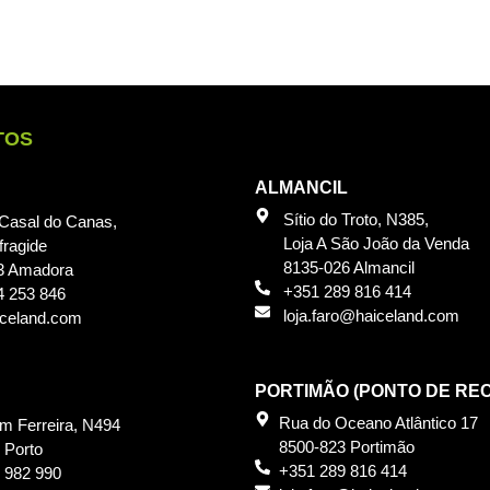
TOS
ALMANCIL
Sítio do Troto, N385,
 Casal do Canas,
Loja A São João da Venda
fragide
8135-026 Almancil
3 Amadora
+351 289 816 414
4 253 846
loja.faro@haiceland.com
iceland.com
PORTIMÃO (PONTO DE RE
Rua do Oceano Atlântico 17
im Ferreira, N494
8500-823 Portimão
 Porto
+351 289 816 414
 982 990