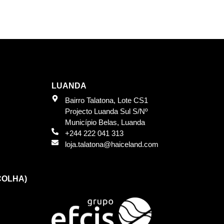
LUANDA
Bairro Talatona, Lote CS1
Projecto Luanda Sul S/Nº
Município Belas, Luanda
+244 222 041 313
loja.talatona@haiceland.com
COLHA)