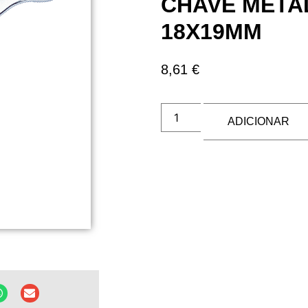
CHAVE META
18X19MM
8,61
€
ADICIONAR