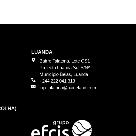
LUANDA
Bairro Talatona, Lote CS1
Projecto Luanda Sul S/Nº
Município Belas, Luanda
+244 222 041 313
loja.talatona@haiceland.com
COLHA)