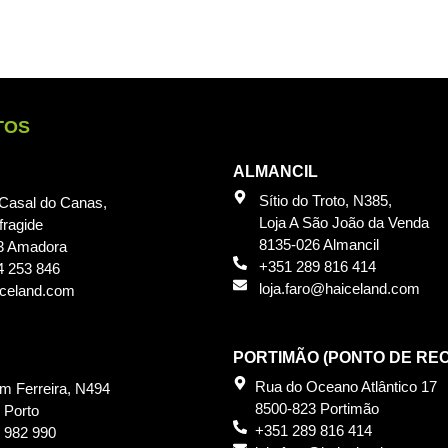
TOS
ALMANCIL
Sítio do Troto, N385,
 Casal do Canas,
Loja A São João da Venda
fragide
8135-026 Almancil
3 Amadora
+351 289 816 414
4 253 846
loja.faro@haiceland.com
iceland.com
PORTIMÃO (PONTO DE RE
Rua do Oceano Atlântico 17
im Ferreira, N494
8500-823 Portimão
 Porto
+351 289 816 414
 982 990